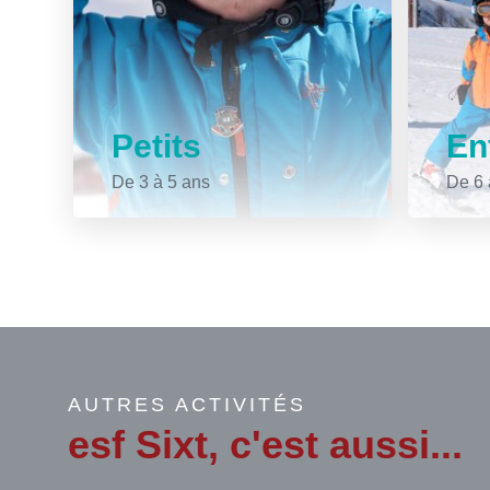
Petits
En
De 3 à 5 ans
De 6 
AUTRES ACTIVITÉS
esf Sixt, c'est aussi...