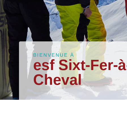
BIENVENUE À
esf Sixt-Fer-à
Cheval