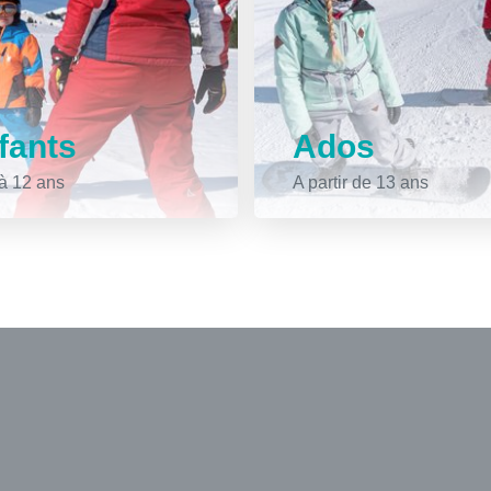
fants
Ados
à 12 ans
A partir de 13 ans